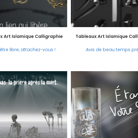
 Art Islamique Calligraphie
Tableaux Art Islamique Cal
être libre, attachez-vous !
Avis de beau temps pré