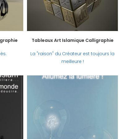
igraphie
Tableaux Art Islamique Calligraphie
ès.
La "raison" du Créateur est toujours la
meilleure !