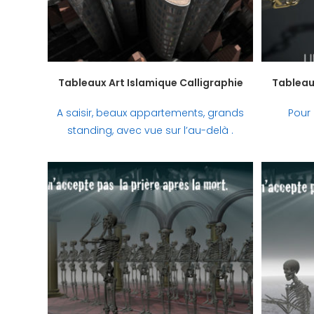
Tableaux Art Islamique Calligraphie
Tableaux
A saisir, beaux appartements, grands
Pour 
standing, avec vue sur l’au-delà .