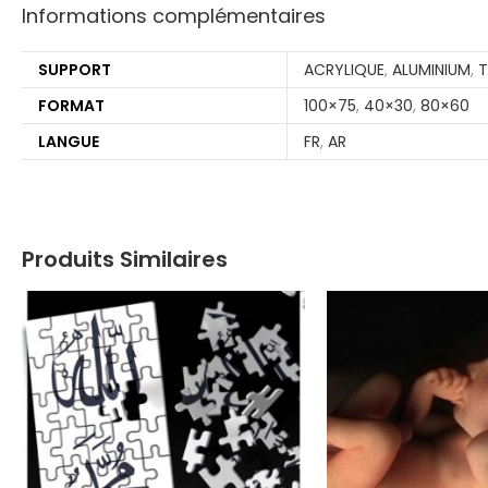
Informations complémentaires
SUPPORT
ACRYLIQUE
,
ALUMINIUM
,
T
FORMAT
100×75
,
40×30
,
80×60
LANGUE
FR
,
AR
Produits Similaires