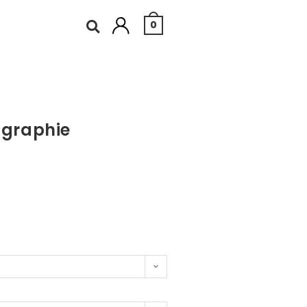
0
igraphie