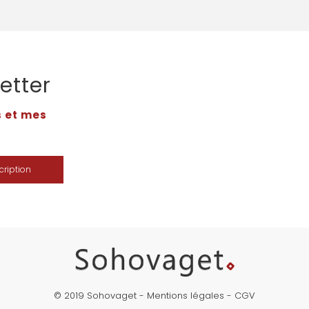
etter
s et mes
cription
© 2019 Sohovaget -
Mentions légales
-
CGV